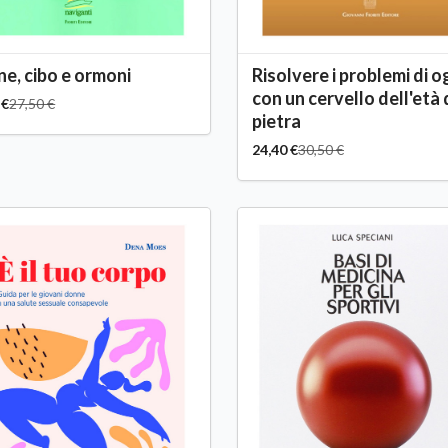
e, cibo e ormoni
Risolvere i problemi di o
con un cervello dell'età 
 €
27,50 €
pietra
24,40 €
30,50 €