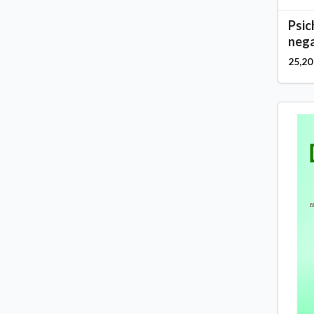
Psic
nega
25,20