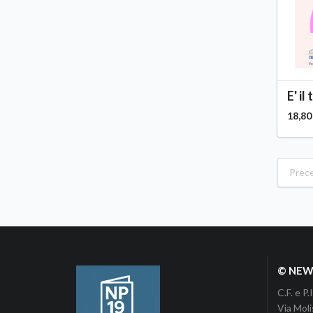
E' il
18,80
Prec
© NEWP
C.F. e 
Via Moli