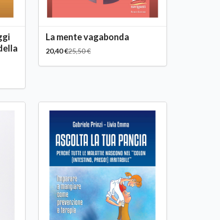
ggi
La mente vagabonda
della
20,40 €
25,50 €