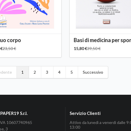
 tuo corpo
Basi di medicina per spor
 €
23,50 €
15,80 €
39,50 €
edente
1
2
3
4
5
Successivo
APER19 S.r.l.
Servizio Clienti
P.IVA 10607740965
Attivo da lunedì a venerdì dalle 9:
13:00
se, 3