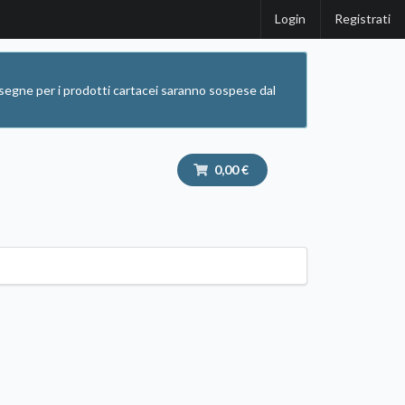
Login
Registrati
segne per i prodotti cartacei saranno sospese dal
0,00 €