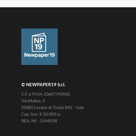
© NEWPAPER19 S.r.l.
C.F. e P.IVA 10607740965
Via Molise, 3
20085 Locate di Triulzi (MI) - Italy
Cap. Soc. € 20.000 i.v.
REA: MI - 2544938