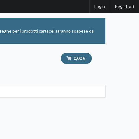
Login
Registrati
segne per i prodotti cartacei saranno sospese dal
0,00 €