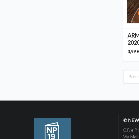
ARM
2020
3,99 
Prec
© NEWP
C.F. e 
Via Moli