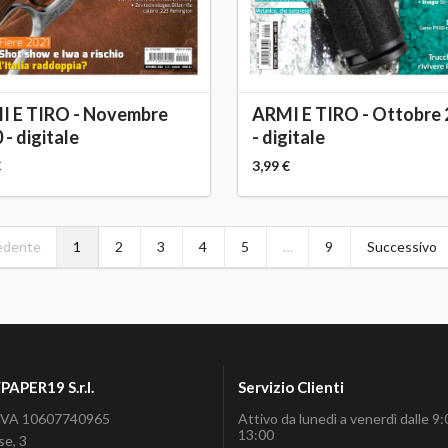
I E TIRO - Novembre
ARMI E TIRO - Ottobre
 - digitale
- digitale
€
3,99 €
edente
1
2
3
4
5
…
9
Successivo
APER19 S.r.l.
Servizio Clienti
P.IVA 10607740965
Attivo da lunedì a venerdì dalle 9:
13:00
se, 3