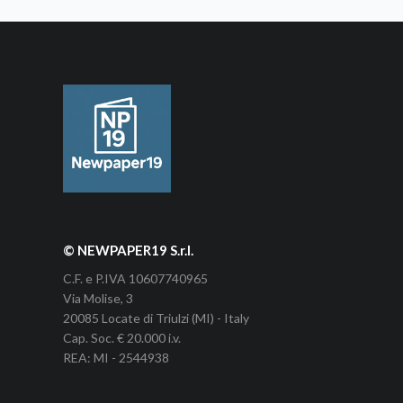
© NEWPAPER19 S.r.l.
C.F. e P.IVA 10607740965
Via Molise, 3
20085 Locate di Triulzi (MI) - Italy
Cap. Soc. € 20.000 i.v.
REA: MI - 2544938