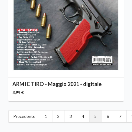
ARMI E TIRO - Maggio 2021 - digitale
3,99 €
Precedente
1
2
3
4
5
6
7