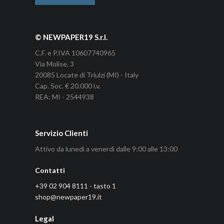
© NEWPAPER19 S.r.l.
C.F. e P.IVA 10607740965
Via Molise, 3
20085 Locate di Triulzi (MI) - Italy
Cap. Soc. € 20.000 i.v.
REA: MI - 2544938
Servizio Clienti
Attivo da lunedì a venerdì dalle 9:00 alle 13:00
Contatti
+39 02 904 8111 - tasto 1
shop@newpaper19.it
Legal