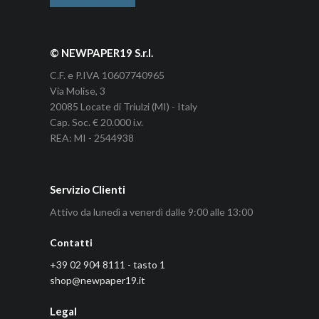
© NEWPAPER19 S.r.l.
C.F. e P.IVA 10607740965
Via Molise, 3
20085 Locate di Triulzi (MI) - Italy
Cap. Soc. € 20.000 i.v.
REA: MI - 2544938
Servizio Clienti
Attivo da lunedì a venerdì dalle 9:00 alle 13:00
Contatti
+39 02 904 8111 - tasto 1
shop@newpaper19.it
Legal