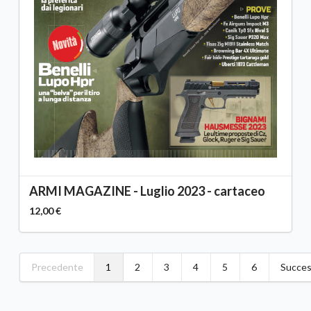
ARMI MAGAZINE - Luglio 2023 - cartaceo
12,00 €
Precedente
1
2
3
4
5
6
Succes