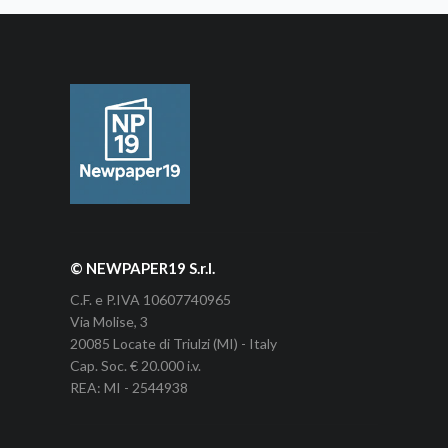
© NEWPAPER19 S.r.l.
C.F. e P.IVA 10607740965
Via Molise, 3
20085 Locate di Triulzi (MI) - Italy
Cap. Soc. € 20.000 i.v.
REA: MI - 2544938