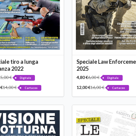
iale tiro a lunga
Speciale Law Enforcem
anza 2022
2025
€
5,00 €
4,80 €
6,00 €
Digitale
Digitale
 €
14,00 €
12,00 €
16,00 €
Cartaceo
Cartaceo