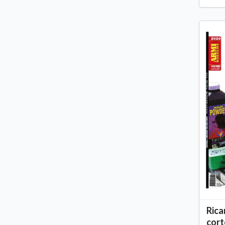
Rica
cort