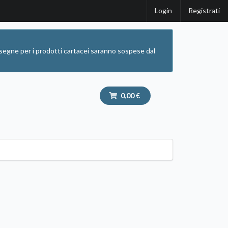
Login
Registrati
segne per i prodotti cartacei saranno sospese dal
0,00 €