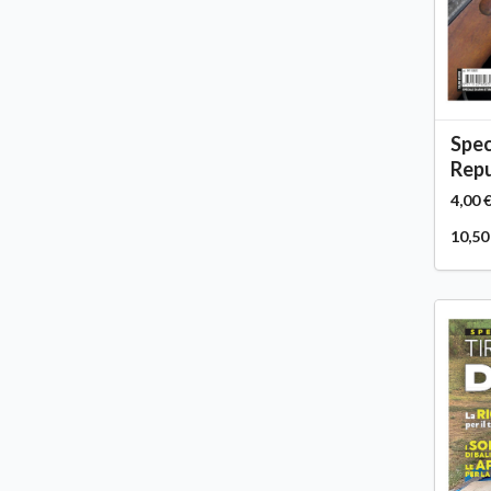
Spec
Repu
4,00 
10,50