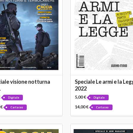
iale visione notturna
Speciale Le armi e la Le
1
2022
€
5,00 €
Digitale
Digitale
 €
14,00 €
Cartaceo
Cartaceo