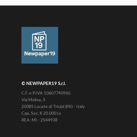
© NEWPAPER19 S.r.l.
C.F. e P.IVA 10607740965
Via Molise, 3
20085 Locate di Triulzi (MI) - Italy
Cap. Soc. € 20.000 i.v.
REA: MI - 2544938