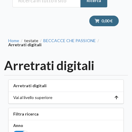
Ricerca
0,00 €
Home
testate
BECCACCE CHE PASSIONE
/
/
/
Arretrati digitali
Arretrati digitali
Arretrati digitali
Vai al livello superiore
Filtra ricerca
Anno