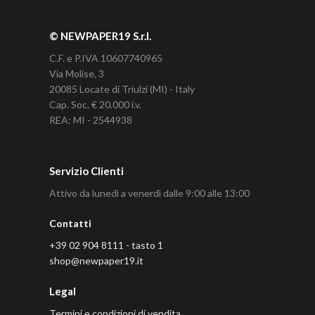
© NEWPAPER19 S.r.l.
C.F. e P.IVA 10607740965
Via Molise, 3
20085 Locate di Triulzi (MI) - Italy
Cap. Soc. € 20.000 i.v.
REA: MI - 2544938
Servizio Clienti
Attivo da lunedì a venerdì dalle 9:00 alle 13:00
Contatti
+39 02 904 8111 - tasto 1
shop@newpaper19.it
Legal
Termini e condizioni di vendita