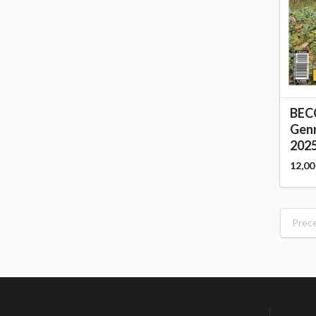
BEC
Genn
2025
12,00
Prec