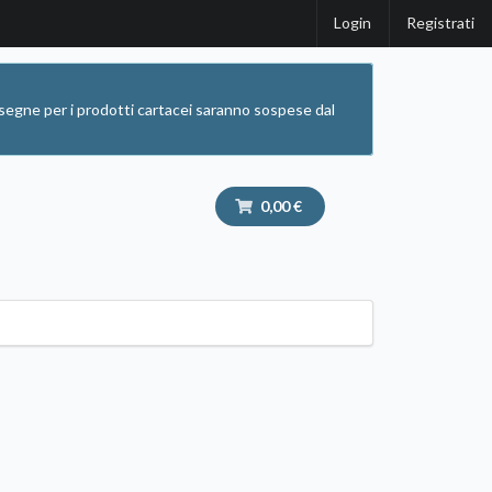
Login
Registrati
segne per i prodotti cartacei saranno sospese dal
0,00 €