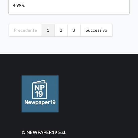
4,99 €
Precedente
1
2
3
Successivo
© NEWPAPER19 S.r.l.