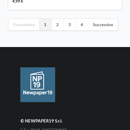
4,99 €
Precedente
1
2
3
4
Successivo
© NEWPAPER19 S.r.l.
C.F. e P.IVA 10607740965