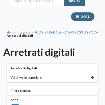
Ricerca
0,00 €
Home
testate
FUORISTRADA & MOTOCROSS D'EPOCA
/
/
/
Arretrati digitali
Arretrati digitali
Arretrati digitali
Vai al livello superiore
Filtra ricerca
Anno