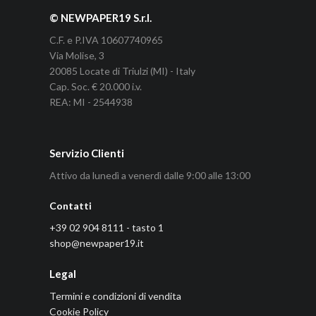
© NEWPAPER19 S.r.l.
C.F. e P.IVA 10607740965
Via Molise, 3
20085 Locate di Triulzi (MI) - Italy
Cap. Soc. € 20.000 i.v.
REA: MI - 2544938
Servizio Clienti
Attivo da lunedì a venerdì dalle 9:00 alle 13:00
Contatti
+39 02 904 8111 - tasto 1
shop@newpaper19.it
Legal
Termini e condizioni di vendita
Cookie Policy