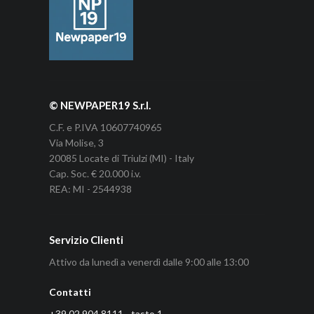
© NEWPAPER19 S.r.l.
C.F. e P.IVA 10607740965
Via Molise, 3
20085 Locate di Triulzi (MI) - Italy
Cap. Soc. € 20.000 i.v.
REA: MI - 2544938
Servizio Clienti
Attivo da lunedì a venerdì dalle 9:00 alle 13:00
Contatti
+39 02 904 8111 - tasto 1