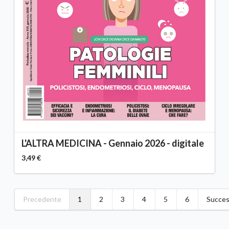
L'ALTRA MEDICINA - Gennaio 2026 - digitale
3,49 €
Precedente
1
2
3
4
5
6
Succes