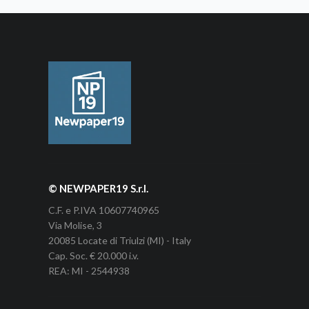
© NEWPAPER19 S.r.l.
C.F. e P.IVA 10607740965
Via Molise, 3
20085 Locate di Triulzi (MI) - Italy
Cap. Soc. € 20.000 i.v.
REA: MI - 2544938