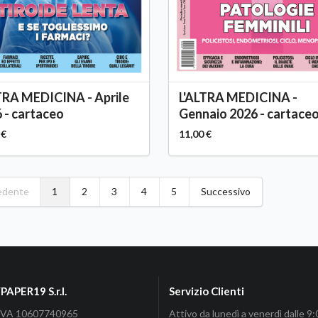
TRA MEDICINA - Aprile
L'ALTRA MEDICINA -
 - cartaceo
Gennaio 2026 - cartace
 €
11,00 €
edente
1
2
3
4
5
Successivo
APER19 S.r.l.
Servizio Clienti
P.IVA 10607740965
Attivo da lunedì a venerdì dalle 9: