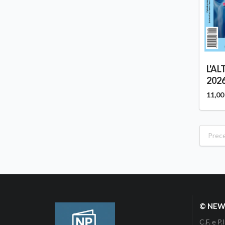
L'AL
2026
11,00
Prec
© NEWP
C.F. e 