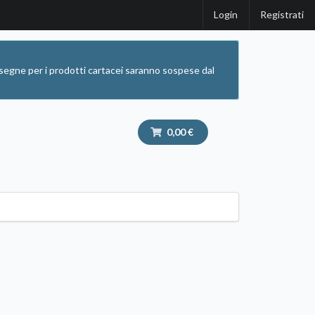
Login
Registrati
segne per i prodotti cartacei saranno sospese dal
0,00 €