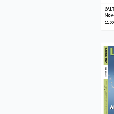
L'A
Nove
11,00