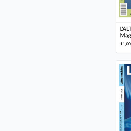
L'A
Magg
11,00