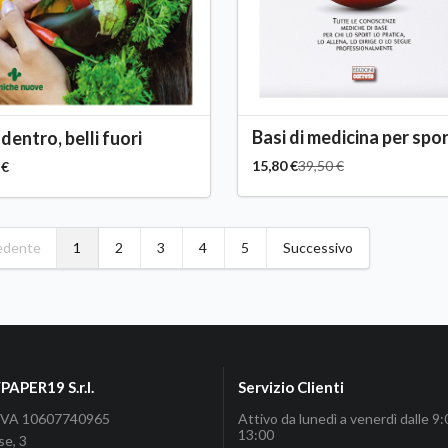
Basi di medicina per spor
 dentro, belli fuori
15,80 €
39,50 €
 €
edente
1
2
3
4
5
Successivo
APER19 S.r.l.
Servizio Clienti
P.IVA 10607740965
Attivo da lunedì a venerdì dalle 9:
13:00
se, 3