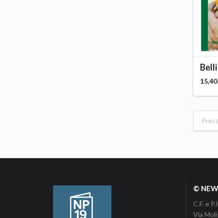
Belli
15,40
Prec
© NEWP
C.F. e 
Via Moli