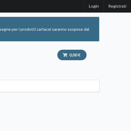
Login
Registrati
segne per i prodotti cartacei saranno sospese dal
0,00 €