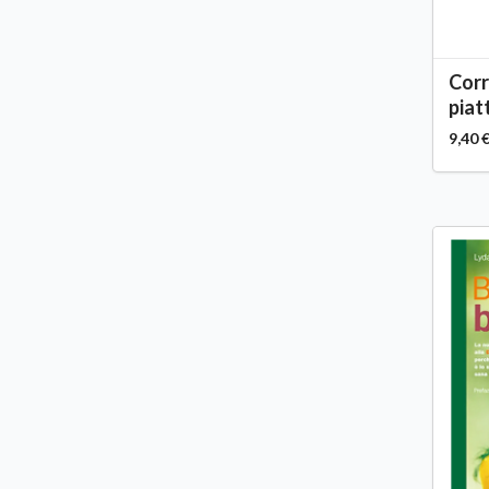
Corr
piatt
9,40 