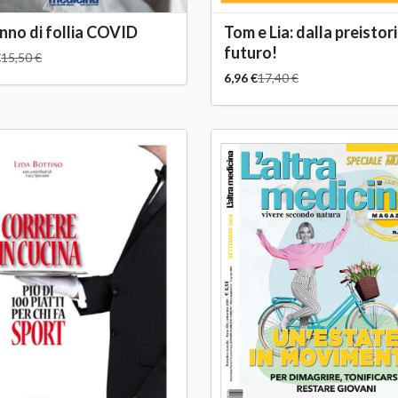
nno di follia COVID
Tom e Lia: dalla preistori
futuro!
€
15,50 €
6,96 €
17,40 €