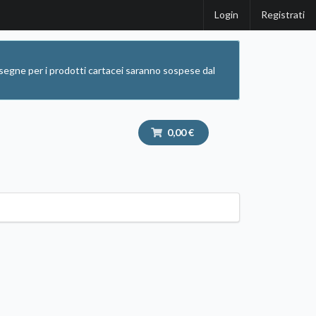
Login
Registrati
segne per i prodotti cartacei saranno sospese dal
0,00 €