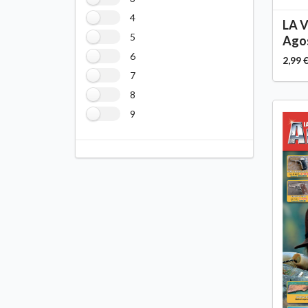
4
LA 
5
Agos
6
2,99 
7
8
9