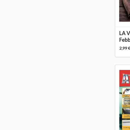
LA 
Febb
2,99 