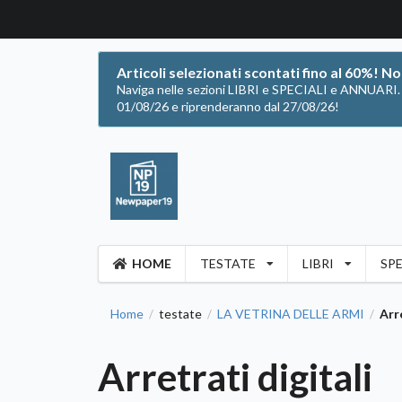
Articoli selezionati scontati fino al 60%! N
Naviga nelle sezioni LIBRI e SPECIALI e ANNUARI. Of
01/08/26 e riprenderanno dal 27/08/26!
HOME
TESTATE
LIBRI
SPE
Home
testate
LA VETRINA DELLE ARMI
Arre
/
/
/
Arretrati digitali