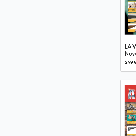
LA 
Nove
2,99 