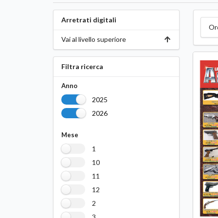
Arretrati digitali
Or
Vai al livello superiore
Filtra ricerca
Anno
2025
2026
Mese
1
10
11
12
2
3