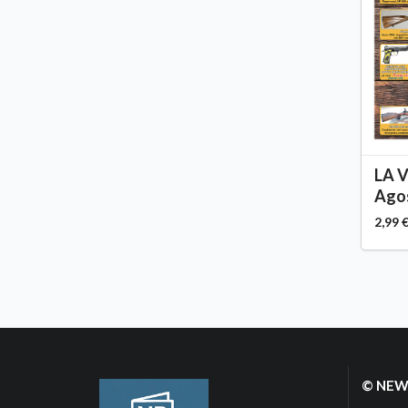
LA 
Agos
2,99 
© NEWP