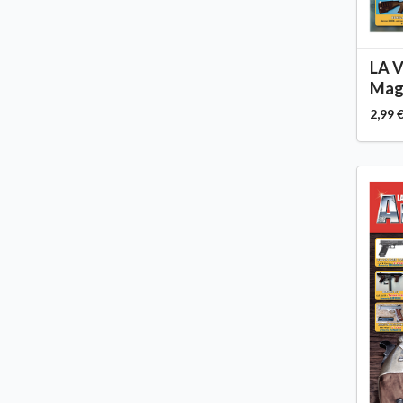
LA 
Magg
2,99 