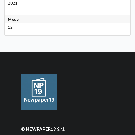
2021
Mese
12
© NEWPAPER19 S.r.l.