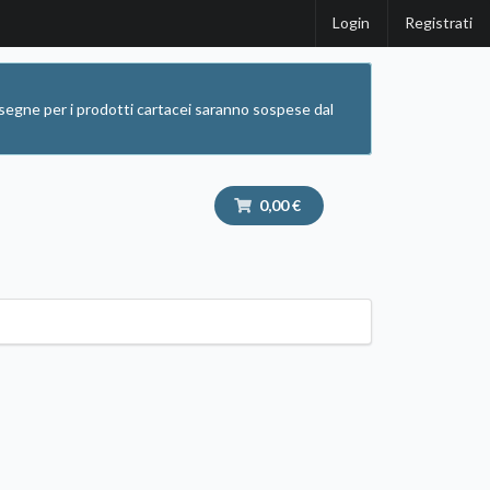
Login
Registrati
segne per i prodotti cartacei saranno sospese dal
0,00 €