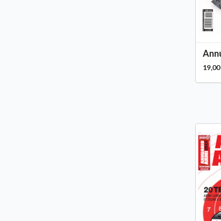
Annu
19,00