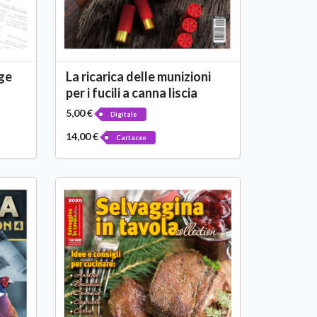
gge
La ricarica delle munizioni
per i fucili a canna liscia
5,00 €
Digitale
14,00 €
Cartaceo