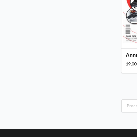
Annu
19,00
Prec