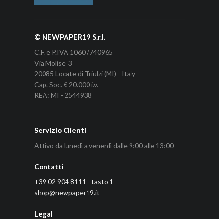
© NEWPAPER19 S.r.l.
C.F. e P.IVA 10607740965
Via Molise, 3
20085 Locate di Triulzi (MI) - Italy
Cap. Soc. € 20.000 i.v.
REA: MI - 2544938
Servizio Clienti
Attivo da lunedì a venerdì dalle 9:00 alle 13:00
Contatti
+39 02 904 8111 - tasto 1
shop@newpaper19.it
Legal