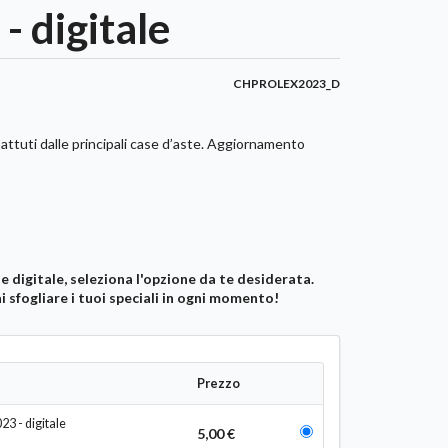
- digitale
CHPROLEX2023_D
 battuti dalle principali case d’aste. Aggiornamento
ne digitale, seleziona l'opzione da te desiderata.
i sfogliare i tuoi speciali in ogni momento!
Seleziona Chrono Passi
Seleziona Chrono Passi
Prezzo
23 - digitale
5,00 €