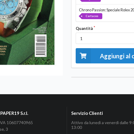
Chrono Passion: Speciale Rolex 2
Cartaceo
Quantità
Aggiungi al 
APER19 S.r.l.
Servizio Clienti
P.IVA 10607740965
Attivo da lunedì a venerdì dalle 9:
13:00
se, 3