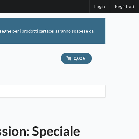
Login
Registrati
segne per i prodotti cartacei saranno sospese dal
0,00 €
sion: Speciale