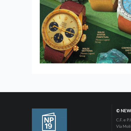
© NEWP
C.F. e 
Via Moli