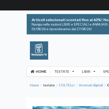
Articoli selezionati scontati fino al 60%! N
Naviga nelle sezioni LIBRI e SPECIALI e ANNUARI. Of
01/08/26 e riprenderanno dal 27/08/26!
HOME
TESTATE
LIBRI
SPE
Home
testate
COLTELLI
Arretrati digitali
C
/
/
/
/