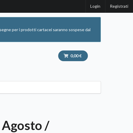
Login
Registrati
segne per i prodotti cartacei saranno sospese dal
0,00 €
 Agosto /