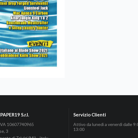
APER19 S.r.l.
Servizio Clienti
P.IVA 10607740965
Attivo da lunedì a venerdì dalle 9:
13:00
se, 3
cate di Triulzi (MI) - Italy