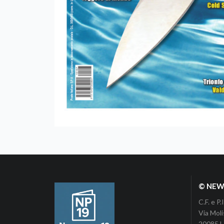
© NEWP
C.F. e 
Via Moli
20085 Lo