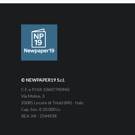
© NEWPAPER19 S.r.l.
C.F. e P.IVA 10607740965
Via Molise, 3
20085 Locate di Triulzi (MI) - Italy
Cap. Soc. € 20.000 i.v.
REA: MI - 2544938