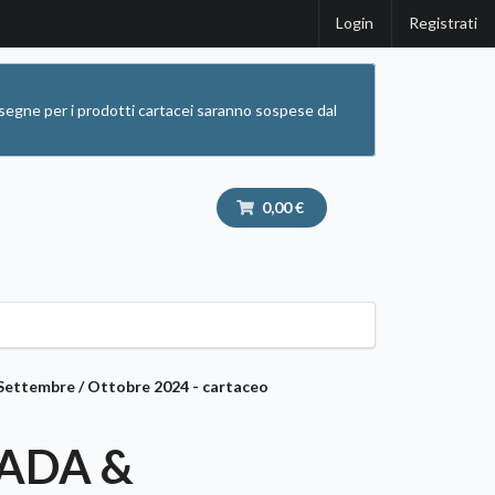
Login
Registrati
segne per i prodotti cartacei saranno sospese dal
0,00 €
tembre / Ottobre 2024 - cartaceo
ADA &