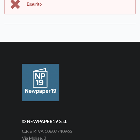
Esaurito
© NEWPAPER19 S.r.l.
C.F. e P.IVA 10607740965
Via Molise, 3