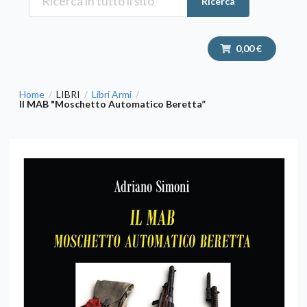
Ricerca
0,00 €
Home
LIBRI
Libri Armi
/
/
/
Il MAB "Moschetto Automatico Beretta”