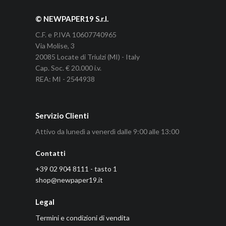
© NEWPAPER19 S.r.l.
C.F. e P.IVA 10607740965
Via Molise, 3
20085 Locate di Triulzi (MI) - Italy
Cap. Soc. € 20.000 i.v.
REA: MI - 2544938
Servizio Clienti
Attivo da lunedì a venerdì dalle 9:00 alle 13:00
Contatti
+39 02 904 8111 - tasto 1
shop@newpaper19.it
Legal
Termini e condizioni di vendita