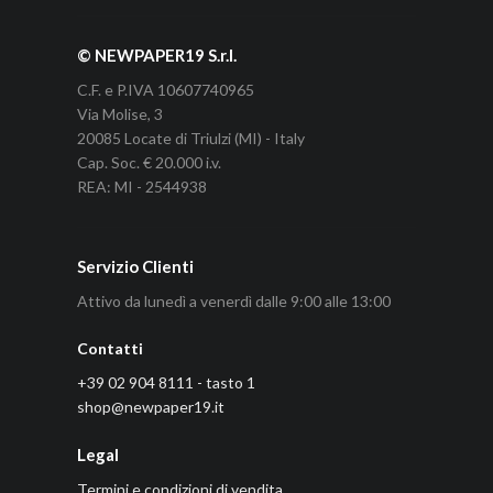
© NEWPAPER19 S.r.l.
C.F. e P.IVA 10607740965
Via Molise, 3
20085 Locate di Triulzi (MI) - Italy
Cap. Soc. € 20.000 i.v.
REA: MI - 2544938
Servizio Clienti
Attivo da lunedì a venerdì dalle 9:00 alle 13:00
Contatti
+39 02 904 8111 - tasto 1
shop@newpaper19.it
Legal
Termini e condizioni di vendita