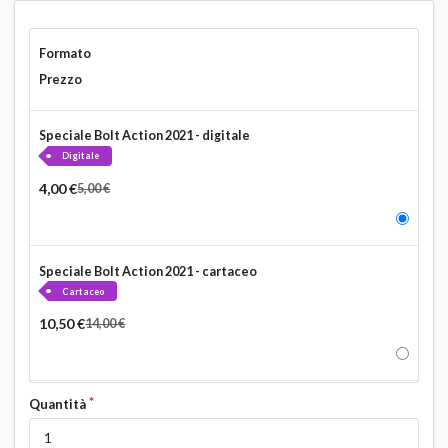
Formato
Prezzo
Selez
Speciale Bolt Action 2021 - digitale
Digitale
4,00 €
5,00 €
Selez
Speciale Bolt Action 2021 - cartaceo
Cartaceo
10,50 €
14,00 €
Quantità