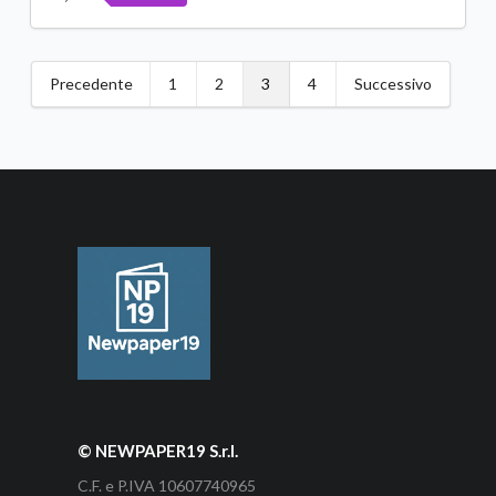
Precedente
1
2
3
4
Successivo
© NEWPAPER19 S.r.l.
C.F. e P.IVA 10607740965