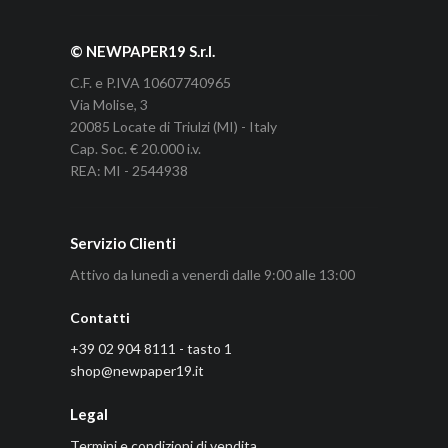
© NEWPAPER19 S.r.l.
C.F. e P.IVA 10607740965
Via Molise, 3
20085 Locate di Triulzi (MI) - Italy
Cap. Soc. € 20.000 i.v.
REA: MI - 2544938
Servizio Clienti
Attivo da lunedì a venerdì dalle 9:00 alle 13:00
Contatti
+39 02 904 8111 - tasto 1
shop@newpaper19.it
Legal
Termini e condizioni di vendita