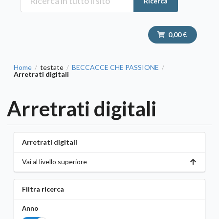
Ricerca
0,00 €
Home
testate
BECCACCE CHE PASSIONE
/
/
/
Arretrati digitali
Arretrati digitali
Arretrati digitali
Vai al livello superiore
Filtra ricerca
Anno