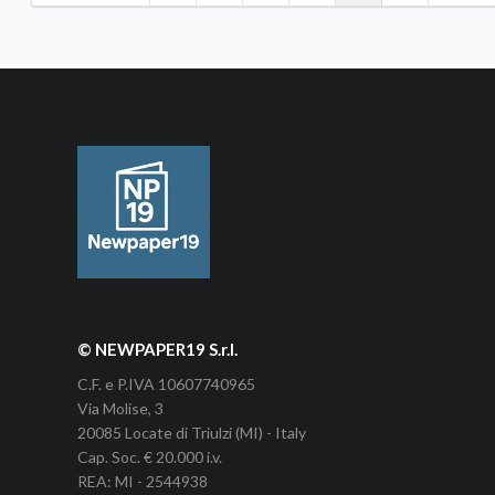
© NEWPAPER19 S.r.l.
C.F. e P.IVA 10607740965
Via Molise, 3
20085 Locate di Triulzi (MI) - Italy
Cap. Soc. € 20.000 i.v.
REA: MI - 2544938