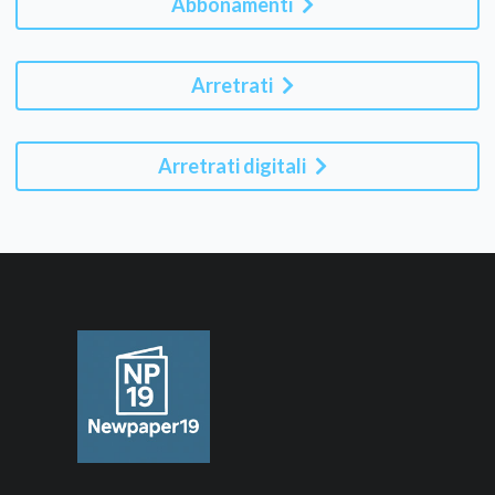
Abbonamenti
Arretrati
Arretrati digitali