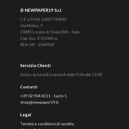
© NEWPAPER19 S.r.l.
C.F. e P.IVA 10607740965
Via Molise, 3
20085 Locate di Triulzi (MI) - Italy
Cap. Soc. € 20.000 i.v.
REA: MI - 2544938
Servizio Clienti
Attivo da lunedì a venerdì dalle 9:00 alle 13:00
Contatti
+39 02 904 8111 - tasto 1
shop@newpaper19.it
Legal
Termini e condizioni di vendita