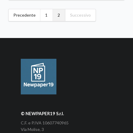
Precedente
1
2
Successivo
© NEWPAPER19 S.r.l.
C.F. e P.IVA 10607740965
Via Molise, 3