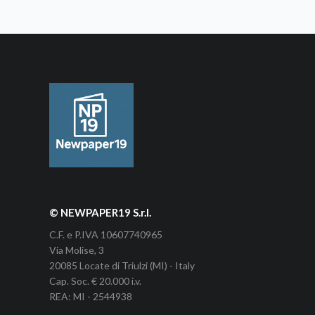
© NEWPAPER19 S.r.l.
C.F. e P.IVA 10607740965
Via Molise, 3
20085 Locate di Triulzi (MI) - Italy
Cap. Soc. € 20.000 i.v.
REA: MI - 2544938